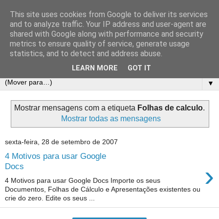
This site uses cookies from Google to deliver its services
E-Dicas
and to analyze traffic. Your IP address and user-agent are
shared with Google along with performance and security
metrics to ensure quality of service, generate usage
Muitas Dicas Online e Tutoriais de Informática. Em especial
statistics, and to detect and address abuse.
de EXCEL!
LEARN MORE
GOT IT
▼
Mostrar mensagens com a etiqueta
Folhas de calculo
.
Mostrar todas as mensagens
sexta-feira, 28 de setembro de 2007
4 Motivos para usar Google
›
Docs
4 Motivos para usar Google Docs Importe os seus
Documentos, Folhas de Cálculo e Apresentações existentes ou
crie do zero. Edite os seus ...