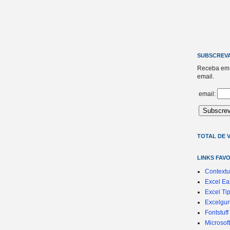
SUBSCREVA
Receba em 
email.
email:
TOTAL DE V
LINKS FAV
Contextu
Excel Ea
Excel Ti
Excelgur
Fontstuff
Microsof