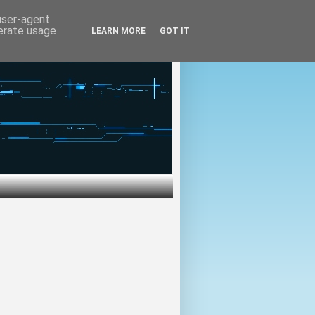
 user-agent
nerate usage
LEARN MORE
GOT IT