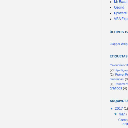
Mr Excel
Ozgrid
Pplware
VBA Exp
ÚLTIMOS 1
Blogger Widg
ETIQUETAS
Calendário 2
(2)
Hiperliga
PowerPo
(2)
dinâmicas
(3
(1)
ferramen
gráficos
(4)
ARQUIVO 
▼
2017
(1)
▼
mar.
(
Como 
ac