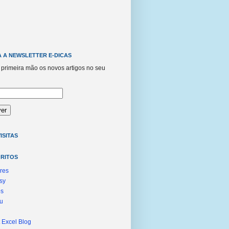
 A NEWSLETTER E-DICAS
primeira mão os novos artigos no seu
ISITAS
ORITOS
res
sy
ps
u
t Excel Blog