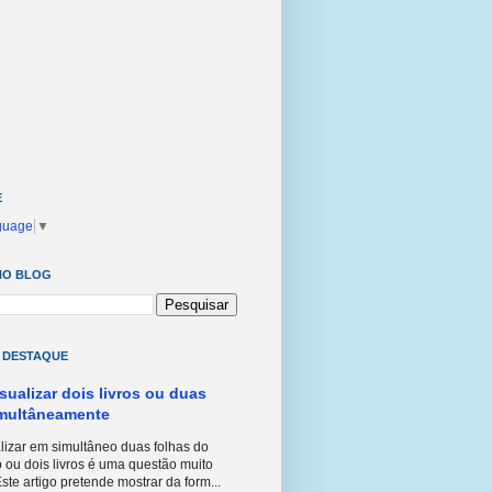
E
guage
▼
NO BLOG
 DESTAQUE
isualizar dois livros ou duas
imultâneamente
izar em simultâneo duas folhas do
 ou dois livros é uma questão muito
ste artigo pretende mostrar da form...