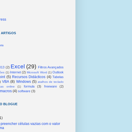
ress
5 ARTIGOS
ets
Excel
(29)
013
(2)
Filtros Avançados
Internet
(2)
Outlook
ções
(1)
Microsoft Word
(1)
int
(5)
Recursos Didácticos
(4)
Tabelas
VBA
(8)
Windows
(5)
)
atalhos de teclado
formula
(3)
freeware
(2)
tas online
(1)
macros
(4)
software
(3)
DO BLOGUE
1)
preencher células vazias com o valor
ima