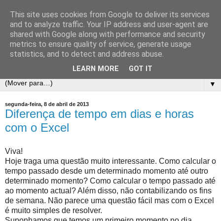
This site uses cookies from Google to deliver its services
E-Dicas
and to analyze traffic. Your IP address and user-agent are
shared with Google along with performance and security
metrics to ensure quality of service, generate usage
Muitas Dicas Online e Tutoriais de Informática. Em especial
statistics, and to detect and address abuse.
de EXCEL!
LEARN MORE
GOT IT
▼
segunda-feira, 8 de abril de 2013
Diferença de tempo em dias e horas
com o Excel
Viva!
Hoje traga uma questão muito interessante. Como calcular o
tempo passado desde um determinado momento até outro
determinado momento? Como calcular o tempo passado até
ao momento actual? Além disso, não contabilizando os fins
de semana. Não parece uma questão fácil mas com o Excel
é muito simples de resolver.
Suponhamos que temos um primeiro momento no dia