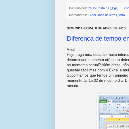
Postado por:
Paulo Costa
às
11:41
3 co
Marcadores:
Excel
,
sopa de letras
,
VBA
SEGUNDA-FEIRA, 8 DE ABRIL DE 2013
Diferença de tempo e
Viva!
Hoje traga uma questão muito inter
determinado momento até outro det
ao momento actual? Além disso, não
questão fácil mas com o Excel é muit
Suponhamos que temos um primeiro 
momento às 15:02 do mesmo dia. Ent
minuto.