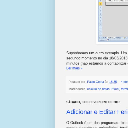
Suponhamos um outro exemplo. Um p
segundo momento no dia 18/03/2013 à
minutos (não estamos a contabilizar
Ler mais »
Postado por:
Paulo Costa
às
18:35
4 co
Marcadores:
calculo de datas
,
Excel
,
form
SÁBADO, 9 DE FEVEREIRO DE 2013
Adicionar e Editar Fe
O Outlook é um dos programas típicos
correio electrónico calendários, tare