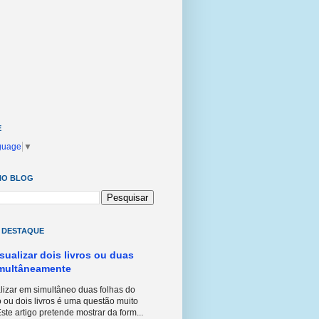
E
guage
▼
NO BLOG
 DESTAQUE
isualizar dois livros ou duas
imultâneamente
izar em simultâneo duas folhas do
 ou dois livros é uma questão muito
ste artigo pretende mostrar da form...