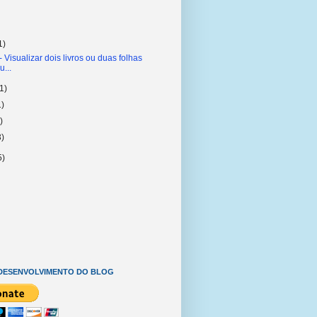
1)
- Visualizar dois livros ou duas folhas
u...
(1)
1)
)
3)
5)
DESENVOLVIMENTO DO BLOG