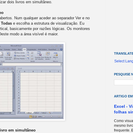
zar dois livros em simultâneo.
eo
s abertos. Num qualquer aceder ao separador Ver e no
 Todas
e escolha a estrutura de visualização. Eu
ical, basicamente por razões lógicas. Os monitores
Deste modo a área visível é maior.
TRANSLAT
Select Lan
PESQUISE 
ARTIGO EM
Excel - V
folhas s
Como visual
mesmo livro
livro em simultâneo
frequente. E