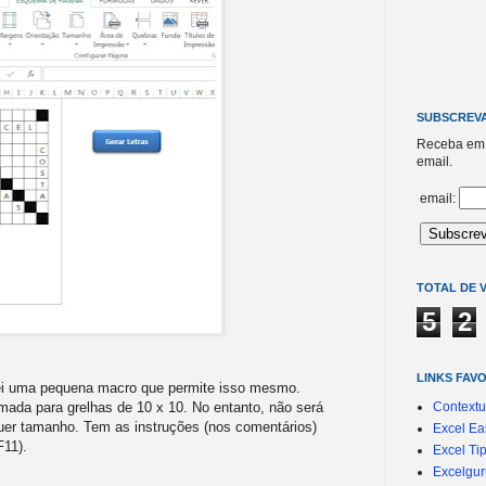
SUBSCREVA
Receba em 
email.
email:
TOTAL DE V
5
2
LINKS FAV
iei uma pequena macro que permite isso mesmo.
Contextu
mada para grelhas de 10 x 10. No entanto, não será
uer tamanho. Tem as instruções (nos comentários)
Excel Ea
F11).
Excel Ti
Excelgur