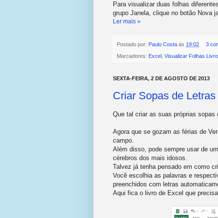
Para visualizar duas folhas diferent
grupo Janela, clique no botão Nova j
Ler mais »
Postado por:
Paulo Costa
às
19:02
3 co
Marcadores:
Excel
,
Visualizar Folhas Livr
SEXTA-FEIRA, 2 DE AGOSTO DE 2013
Criar Sopas de Letras
Que tal criar as suas próprias sopas
Agora que se gozam as férias de Ver
campo.
Além disso, pode sempre usar de um
cérebros dos mais idosos.
Talvez já tenha pensado em como cri
Você escolhia as palavras e respect
preenchidos com letras automaticame
Aqui fica o livro de Excel que precis