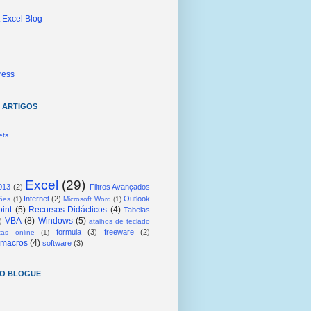
t Excel Blog
ress
5 ARTIGOS
ets
Excel
(29)
013
(2)
Filtros Avançados
Internet
(2)
Outlook
ções
(1)
Microsoft Word
(1)
int
(5)
Recursos Didácticos
(4)
Tabelas
VBA
(8)
Windows
(5)
)
atalhos de teclado
formula
(3)
freeware
(2)
tas online
(1)
macros
(4)
software
(3)
DO BLOGUE