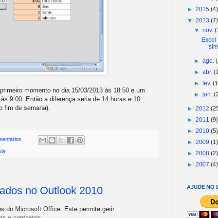
►
2015
(4)
▼
2013
(7)
▼
nov.
(
Excel 
sim
►
ago.
►
abr.
(
►
fev.
(1
rimeiro momento no dia 15/03/2013 às 18:50 e um
►
jan.
(
s 9:00. Então a diferença seria de 14 horas e 10
 o fim de semana).
►
2012
(2
►
2011
(9)
►
2010
(5)
mentários
►
2009
(1)
ula
►
2008
(2)
►
2007
(4)
AJUDE NO 
riados no Outlook 2010
 do Microsoft Office. Este permite gerir
fas e contactos.