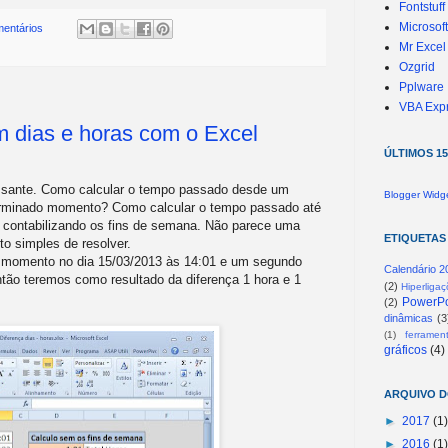
Fontstuff
Microsof
mentários
Mr Excel
Ozgrid
Pplware
VBA Exp
m dias e horas com o Excel
ÚLTIMOS 1
essante. Como calcular o tempo passado desde um
Blogger Widg
erminado momento? Como calcular o tempo passado até
 contabilizando os fins de semana. Não parece uma
ETIQUETAS
o simples de resolver.
momento no dia 15/03/2013 às 14:01 e um segundo
Calendário 2
ão teremos como resultado da diferença 1 hora e 1
(2)
Hiperliga
PowerPo
(2)
dinâmicas
(3
(1)
ferramen
gráficos
(4)
ARQUIVO 
►
2017
(1)
►
2016
(1)