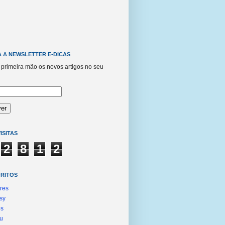
 A NEWSLETTER E-DICAS
primeira mão os novos artigos no seu
ISITAS
2
8
1
2
ORITOS
res
sy
ps
u