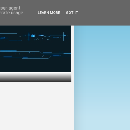
 user-agent
nerate usage
LEARN MORE
GOT IT