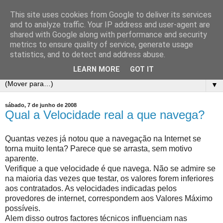
This site uses cookies from Google to deliver its services
E-Dicas
and to analyze traffic. Your IP address and user-agent are
shared with Google along with performance and security
metrics to ensure quality of service, generate usage
Muitas Dicas Online e Tutoriais de Informática. Em especial
statistics, and to detect and address abuse.
de EXCEL!
LEARN MORE
GOT IT
▼
sábado, 7 de junho de 2008
Qual a Velocidade real a que navega?
Quantas vezes já notou que a navegação na Internet se
torna muito lenta? Parece que se arrasta, sem motivo
aparente.
Verifique a que velocidade é que navega. Não se admire se
na maioria das vezes que testar, os valores forem inferiores
aos contratados. As velocidades indicadas pelos
provedores de internet, correspondem aos Valores Máximo
possíveis.
Alem disso outros factores técnicos influenciam nas